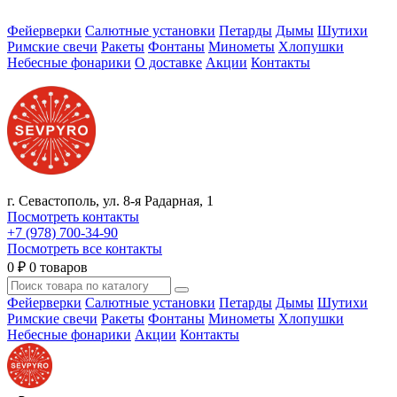
Фейерверки
Салютные установки
Петарды
Дымы
Шутихи
Римские свечи
Ракеты
Фонтаны
Минометы
Хлопушки
Небесные фонарики
О доставке
Акции
Контакты
г. Севастополь, ул. 8-я Радарная, 1
Посмотреть контакты
+7 (978) 700-34-90
Посмотреть все контакты
0
₽
0 товаров
Фейерверки
Салютные установки
Петарды
Дымы
Шутихи
Римские свечи
Ракеты
Фонтаны
Минометы
Хлопушки
Небесные фонарики
Акции
Контакты